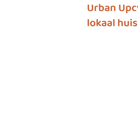
Urban Upc
lokaal hui
biodiversiteit
sustainable f
SDG 7
SDG 8
SDG 9
SDG 16
SDG 17