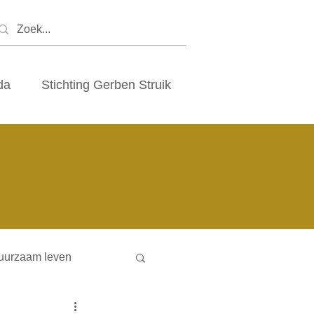
da
Stichting Gerben Struik
uurzaam leven
ny houses