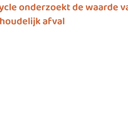
ycle onderzoekt de waarde v
shoudelijk afval
ashion
vliegwielgroep
SDG 1
SDG 2
SDG 
SDG 10
SDG 11
SDG 12
SDG 13
SD