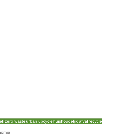
eek
zero waste
urban upcycle
huishoudelijk afval
recycle
nomie