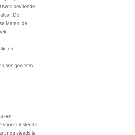
et twee bevriende 
afval. De 
se Meren, de 
oek.
stic en 
en ons geweten.   
u- en 
e voorkant steeds 
nt nog steeds te 