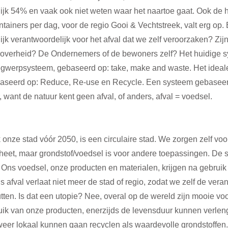
ijk 54% en vaak ook niet weten waar het naartoe gaat. Ook de 
ontainers per dag, voor de regio Gooi & Vechtstreek, valt erg op.
lijk verantwoordelijk voor het afval dat we zelf veroorzaken? Zijn
 overheid? De Ondernemers of de bewoners zelf? Het huidige s
egwerpsysteem, gebaseerd op: take, make and waste. Het ideal
ebaseerd op: Reduce, Re-use en Recycle. Een systeem gebaseer
, want de natuur kent geen afval, of anders, afval = voedsel.
 onze stad vóór 2050, is een circulaire stad. We zorgen zelf voor
heet, maar grondstof/voedsel is voor andere toepassingen. De st
. Ons voedsel, onze producten en materialen, krijgen na gebrui
s afval verlaat niet meer de stad of regio, zodat we zelf de vera
en. Is dat een utopie? Nee, overal op de wereld zijn mooie voo
ik van onze producten, enerzijds de levensduur kunnen verleng
 weer lokaal kunnen gaan recyclen als waardevolle grondstoffen