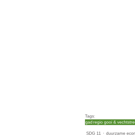
Tags:
gad
regio gooi & vechtstr
SDG 11
duurzame eco