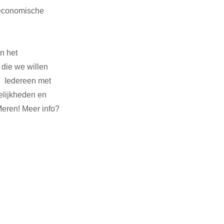
 economische 
n het 
die we willen 
  Iedereen met 
elijkheden en 
eren! Meer info? 