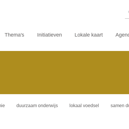
Thema's
Initiatieven
Lokale kaart
Agen
ie
duurzaam onderwijs
lokaal voedsel
samen d
iliteitsvormen
duurzaamheidscafe
zwerfvuil
ti