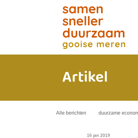
Artikel
Alle berichten
duurzame econom
16 jan 2019
energietransitie
andere mob