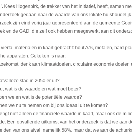
g
’. Kees Hogenbirk, de trekker van het initiatief, heeft, samen m
onderzoek gedaan naar de waarde van ons lokale huishoudelijk 
erzoek zijn eind vorig jaar gepresenteerd aan de gemeente Gooi
ek en de GAD, die zelf ook hebben meegewerkt aan dit onderz
viertal materialen in kaart gebracht: hout A/B, metalen, hard pla
che apparaten. Gekeken is naar: 
toekomst, denk aan klimaatdoelen, circulaire economie doelen 
afvalloze stad in 2050 er uit?  
, wat is de waarde en wat moet beter?  
en we en wat is de potentiële waarde?  
en we nu te nemen om bij ons ideaal uit te komen?  
gt niet alleen de financiële waarde in kaart, maar ook de milie
e. Een opvallende uitkomst van het onderzoek is dat we aan d
eiden van ons afval, namelijk 58%, maar dat we aan de achterka