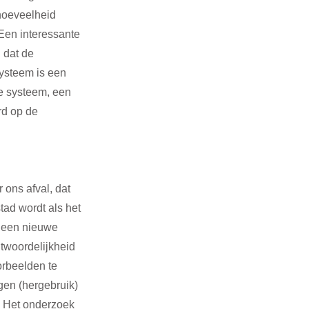
hoeveelheid 
 Een interessante 
 dat de 
ysteem is een 
e systeem, een 
d op de 
 ons afval, dat 
ad wordt als het 
k een nieuwe 
ntwoordelijkheid 
rbeelden te 
en (hergebruik) 
. Het onderzoek 