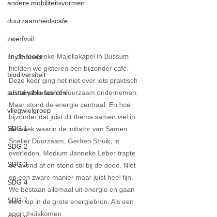
andere mobiliteitsvormen
duurzaamheidscafe
zwerfvuil
In de feeërieke Majellakapel in Bussum 
tiny houses
hielden we gisteren een bijzonder café. 
biodiversiteit
Deze keer ging het niet over iets praktisch 
sustainable fashion
als tiny houses of duurzaam ondernemen. 
Maar stond de energie centraal. En hoe 
vliegwielgroep
bijzonder dat juist dit thema samen viel in 
SDG 1
de week waarin de initiator van Samen 
Sneller Duurzaam, Gerben Struik, is 
SDG 2
overleden. Medium Janneke Leber trapte 
SDG 3
de avond af en stond stil bij de dood. Niet 
op een zware manier maar juist heel fijn. 
SDG 4
We bestaan allemaal uit energie en gaan 
SDG 7
weer op in de grote energiebron. Als een 
soort thuiskomen. 