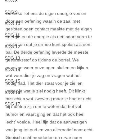
SDG 8
SDG 9
Janneke liet ons de eigen energie voelen 
door een oefening waarin de zaal met 
SDG 10
gesloten ogen contact maakte met de eigen 
SDG 11
energie en de energie als een soort vorm te 
voelen en dat je ermee kunt spelen als een 
SDG 12
bal. De derde oefening leverde de meeste 
SDG 13
gespreksstof op tijdens de borrel. We 
moesten weer onze ogen sluiten en kijken 
SDG 14
wat voor dier je zag en vragen wat het 
SDG 15
nodig had. Het dier staat voor je ziel en 
vertelt je wat je ziel nodig heeft. Dit klinkt 
SDG 16
misschien wat zweverig maar je had er echt 
SDG 17
bij moeten zijn om te weten dat het vol 
humor en vaart ging en dat het ook heel 
'echt' voelde. Heel fijn dat de aanwezigen 
van jong tot oud en van alternatief naar echt 
Gooisch echt meededen en ervaringen 