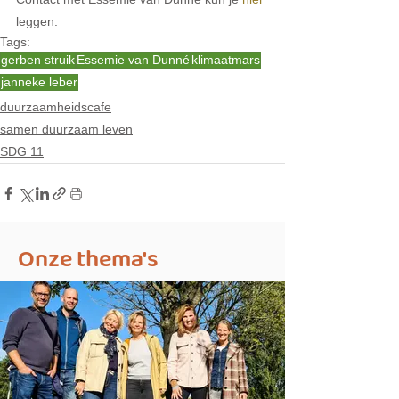
leggen. 
Tags:
gerben struik
Essemie van Dunné
klimaatmars
janneke leber
duurzaamheidscafe
samen duurzaam leven
SDG 11
Onze thema's