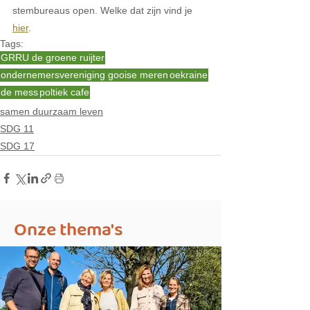
stembureaus open. Welke dat zijn vind je 
hier
.
Tags:
GRRU de groene ruijter
ondernemersvereniging gooise meren
oekraine
de mess
poltiek cafe
samen duurzaam leven
SDG 11
SDG 17
Onze thema's