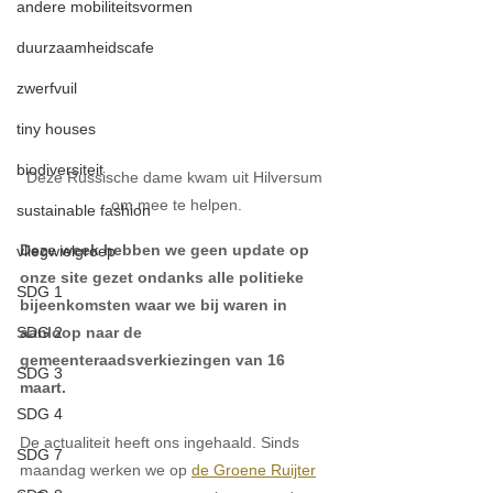
andere mobiliteitsvormen
duurzaamheidscafe
zwerfvuil
tiny houses
biodiversiteit
Deze Russische dame kwam uit Hilversum 
om mee te helpen.
sustainable fashion
Deze week hebben we geen update op 
vliegwielgroep
onze site gezet ondanks alle politieke 
SDG 1
bijeenkomsten waar we bij waren in 
SDG 2
aanloop naar de 
gemeenteraadsverkiezingen van 16 
SDG 3
maart. 
SDG 4
De actualiteit heeft ons ingehaald. Sinds 
SDG 7
maandag werken we op 
de Groene Ruijter