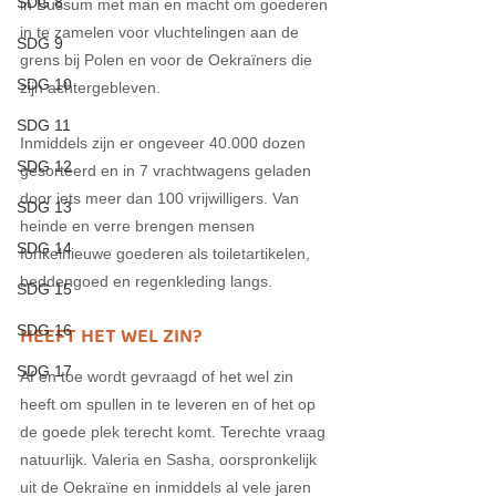
SDG 8
in Bussum met man en macht om goederen 
in te zamelen voor vluchtelingen aan de 
SDG 9
grens bij Polen en voor de Oekraïners die 
SDG 10
zijn achtergebleven.
SDG 11
Inmiddels zijn er ongeveer 40.000 dozen 
SDG 12
gesorteerd en in 7 vrachtwagens geladen 
door iets meer dan 100 vrijwilligers. Van 
SDG 13
heinde en verre brengen mensen 
SDG 14
fonkelnieuwe goederen als toiletartikelen, 
beddengoed en regenkleding langs. 
SDG 15
HEEFT HET WEL ZIN? 
SDG 16
SDG 17
Af en toe wordt gevraagd of het wel zin 
heeft om spullen in te leveren en of het op 
de goede plek terecht komt. Terechte vraag 
natuurlijk. Valeria en Sasha, oorspronkelijk 
uit de Oekraïne en inmiddels al vele jaren 