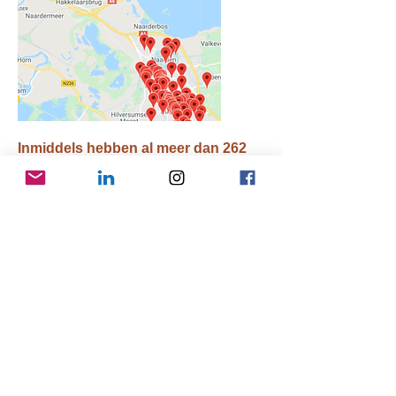
Inmiddels hebben al meer dan 262
straten in Gooise Meren een
zwerfvuilambassadeur!
Kom ook in actie voor een schoon
Gooise Meren en schrijf je hier is als
zwerfvuilambassadeur van jouw straat
of buurt.