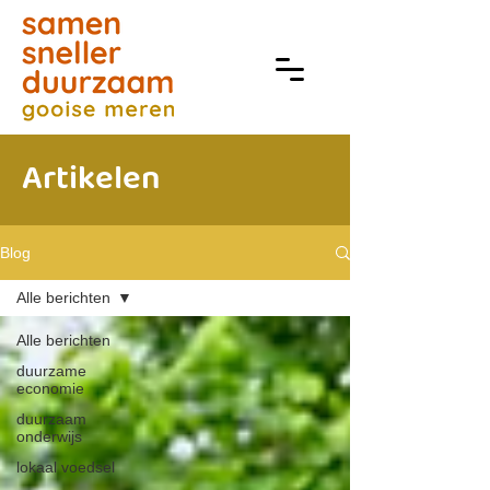
Artikelen
Blog
Alle berichten
Alle berichten
duurzame
economie
duurzaam
onderwijs
lokaal voedsel