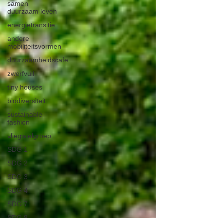
samen
duurzaam leven
energietransitie
andere
mobiliteitsvormen
duurzaamheidscafe
zwerfvuil
tiny houses
biodiversiteit
sustainable
fashion
vliegwielgroep
SDG 1
SDG 2
SDG 3
SDG 4
SDG 7
SDG 8