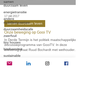
samen
duurzaam leven
energietransitie
17 okt 2017
andere
mobiliteitsvormen
samen duurzaam leven
duurzaamheidscafe
Onze beweging op Gooi TV
zwerfvuil
In Derde Termijn is het politiek maatschappelijke
tiny houses
discussieprogramma van GooiTV. In deze
biodiversiteit
aflevering praat Ruud Bochardt met wethouder...
sustainable
fashion
vliegwielgroep
SDG 1
SDG 2
SDG 3
SDG 4
info@ssdgm.nl
SDG 7
Home
Agenda
SDG 8