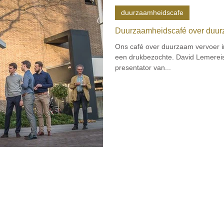
duurzaamheidscafe
Duurzaamheidscafé over duur
Ons café over duurzaam vervoer
een drukbezochte. David Lemereis
presentator van...
Home
Agenda
The
ma's
Stichting Gerben Struik