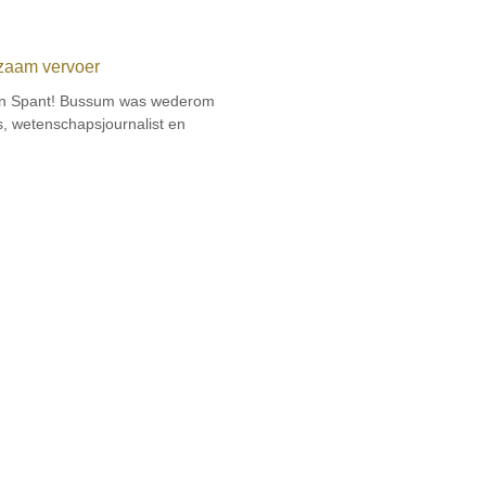
zaam vervoer
 in Spant! Bussum was wederom
, wetenschapsjournalist en
Volg ons: