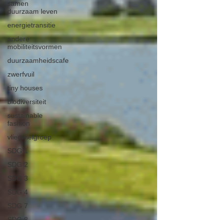
samen
duurzaam leven
energietransitie
andere
mobiliteitsvormen
duurzaamheidscafe
zwerfvuil
tiny houses
biodiversiteit
sustainable
fashion
vliegwielgroep
SDG 1
SDG 2
SDG 3
SDG 4
SDG 7
SDG 8