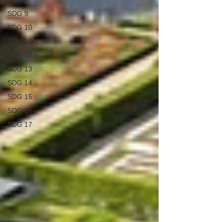
SDG 9
SDG 10
SDG 11
SDG 12
SDG 13
SDG 14
SDG 15
SDG 16
SDG 17