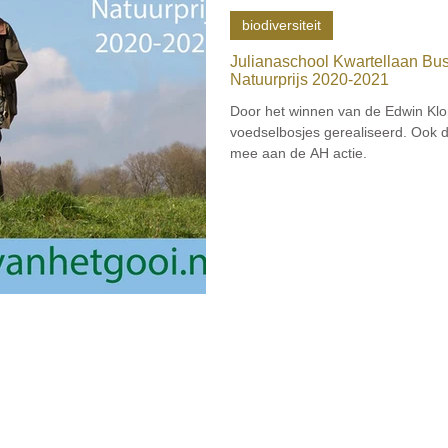
biodiversiteit
Julianaschool Kwartellaan B
Natuurprijs 2020-2021
Door het winnen van de Edwin Klo
voedselbosjes gerealiseerd. Ook 
mee aan de AH actie.
Home
Agenda
The
ma's
Stichting Gerben Struik