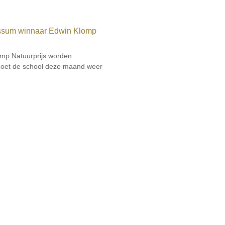
ussum winnaar Edwin Klomp
mp Natuurprijs worden
doet de school deze maand weer
Volg ons: