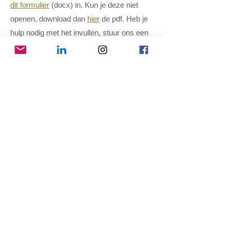
dit formulier
(docx) in. Kun je deze niet
openen, download dan
hier
de pdf. Heb je
hulp nodig met het invullen, stuur ons een
mail
, wij helpen je graag.
Download formulier
info@ssdgm.nl
Home
Agenda
The
ma's
Stichting Gerben Struik
Initi
atieven