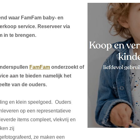
end waar FamFam baby- en
erkoop service. Reserveer via
 in te brengen.
kinderspullen
FamFam
onderzoekt of
vice aan te bieden namelijk het
elte van de ouders.
ding en klein speelgoed. Ouders
leveren op een representatieve
everde items compleet, vlekvrij en
ken zij
gefotografeerd, ze maken een