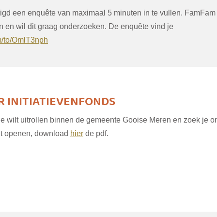
igd een enquête van maximaal 5 minuten in te vullen. FamFam 
en en wil dit graag onderzoeken. De enquête vind je
m/to/OmlT3nph
 INITIATIEVENFONDS
t je wilt uitrollen binnen de gemeente Gooise Meren en zoek je
niet openen, download
hier
de pdf.