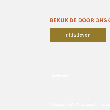
BEKIJK DE DOOR ONS
Initiatieven
info@ssdgm.nl
© Samen Sneller Duurzaam Gooise M