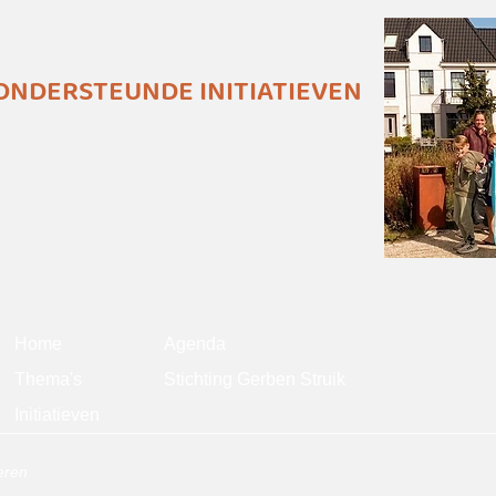
 ONDERSTEUNDE INITIATIEVEN
Home
Agenda
The
ma's
Stichting Gerben Struik
Initi
atieven
eren