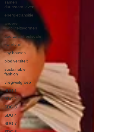
samen
duurzaam leven
energietransitie
andere
mobiliteitsvormen
duurzaamheidscafe
zwerfvuil
tiny houses
biodiversiteit
sustainable
fashion
vliegwielgroep
SDG 1
SDG 2
SDG 3
SDG 4
SDG 7
SDG 8