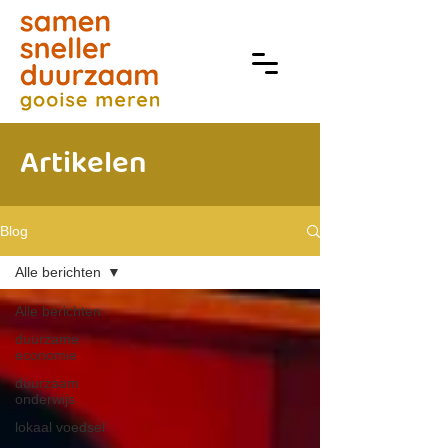
Artikelen
Blog
Alle berichten
Alle berichten
duurzame
economie
duurzaam
onderwijs
lokaal voedsel