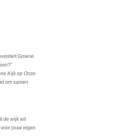
vordert 
Groene 
een?” 
ne Kijk op Onze 
 zet om samen 
 de wijk wil 
 voor jouw eigen 