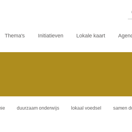
Thema's
Initiatieven
Lokale kaart
Agen
ie
duurzaam onderwijs
lokaal voedsel
samen d
iliteitsvormen
duurzaamheidscafe
zwerfvuil
ti