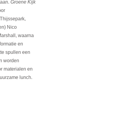
taan. 
Groene Kijk 
or 
Thijssepark, 
en) Nico 
arshall, waarna 
ormatie en 
te spullen een 
en worden 
or materialen en 
duurzame lunch. 