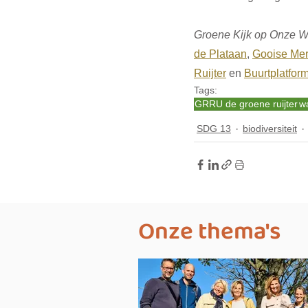
Groene Kijk op Onze W
de Plataan
, 
Gooise Mer
Ruijter
 en 
Buurtplatfor
Tags:
GRRU de groene ruijter
w
SDG 13
biodiversiteit
Onze thema's