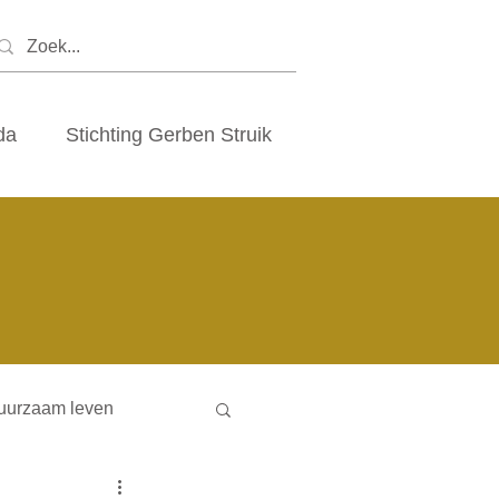
da
Stichting Gerben Struik
uurzaam leven
ny houses