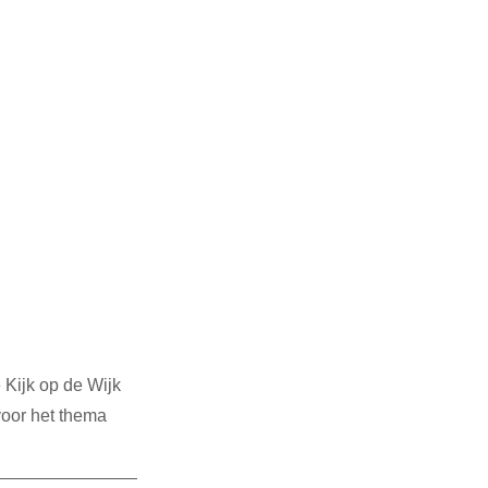
3
SDG 4
G 14
SDG 15
Kijk op de Wijk 
voor het thema 