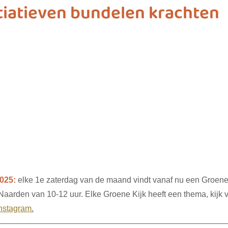
tiatieven bundelen krachten
ashion
vliegwielgroep
SDG 1
SDG 2
SDG 
SDG 10
SDG 11
SDG 12
SDG 13
SD
025:
 elke 1e zaterdag van de maand vindt vanaf nu een Groene 
 Naarden van 10-12 uur. Elke Groene Kijk heeft een thema, kijk 
nstagram
.