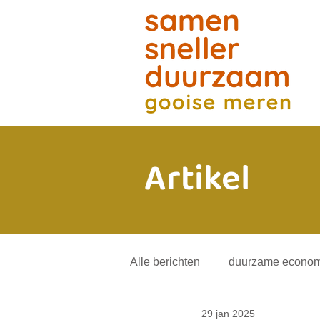
Artikel
Alle berichten
duurzame econom
29 jan 2025
energietransitie
andere mob