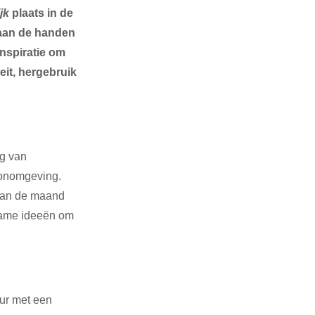
jk
 plaats in de 
aan de handen 
nspiratie om 
eit, hergebruik 
g van 
oonomgeving. 
 van de maand 
zame ideeën om 
ur met een 