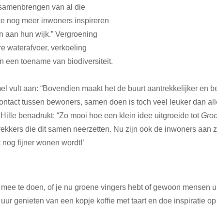
 samenbrengen van al die 
e nog meer inwoners inspireren 
en aan hun wijk.” Vergroening 
re waterafvoer, verkoeling 
 een toename van biodiversiteit. 
 vult aan: “Bovendien maakt het de buurt aantrekkelijker en be
contact tussen bewoners, samen doen is toch veel leuker dan all
 Hille benadrukt: “Zo mooi hoe een klein idee uitgroeide tot 
Groe
 trekkers die dit samen neerzetten. Nu zijn ook de inwoners aan
t nog fijner wonen wordt!’
mee te doen, of je nu groene vingers hebt of gewoon mensen uit
r genieten van een kopje koffie met taart en doe inspiratie op