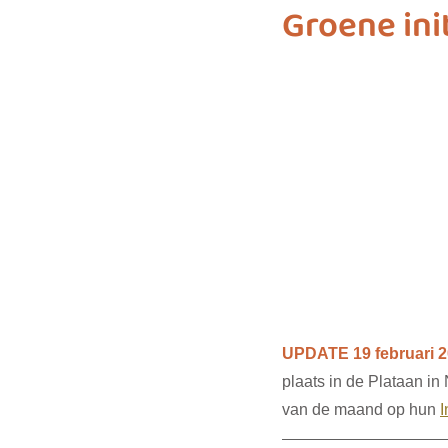
Groene ini
biodiversiteit
sustainable f
SDG 7
SDG 8
SDG 9
SDG 16
SDG 17
UPDATE 19 februari 2
plaats in de Plataan in
van de maand op hun 
I