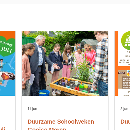
11 jun
3 jun
Duurzame Schoolweken
Duu
li
Gooise Meren