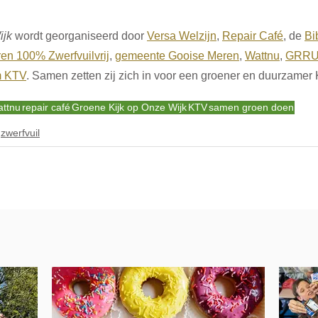
ijk
 wordt georganiseerd door 
Versa Welzijn
, 
Repair Café
, de 
Bi
en 100% Zwerfvuilvrij
, 
gemeente Gooise Meren
, 
Wattnu
, 
GRRU 
m KTV
. Samen zetten zij zich in voor een groener en duurzamer
attnu
repair café
Groene Kijk op Onze Wijk
KTV
samen groen doen
zwerfvuil