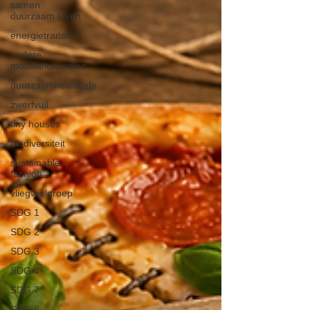
samen
duurzaam leven
energietransitie
andere
mobiliteitsvormen
duurzaamheidscafe
zwerfvuil
tiny houses
biodiversiteit
sustainable
fashion
vliegwielgroep
SDG 1
SDG 2
SDG 3
SDG 4
SDG 7
SDG 8