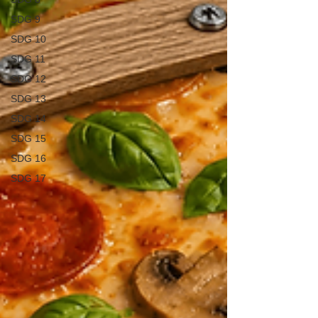
SDG 9
SDG 10
SDG 11
SDG 12
SDG 13
SDG 14
SDG 15
SDG 16
SDG 17