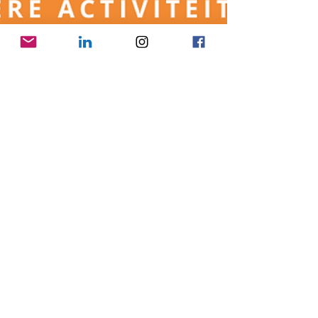
1 mei
SDG 17
Duurzame agenda mei
Overzicht van duurzame activiteiten in Gooise
Meren e.o.