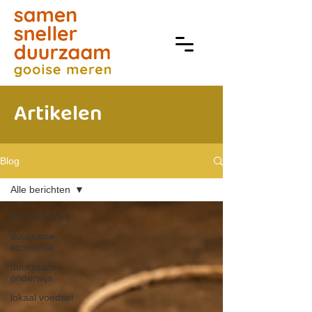
Artikelen
Blog
Alle berichten
Alle berichten
duurzame
economie
duurzaam
onderwijs
lokaal voedsel