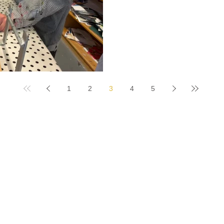
1
2
3
4
5
Home
Agenda
The
ma's
Stichting Gerben Struik
Initi
atieven
eren