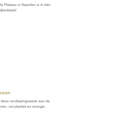
e Plataan in Naarden is in één
kinitiatief.
yceum
ns deze verdiepingsweek aan de
oen, circulariteit en energie.