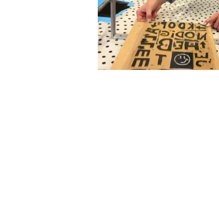
info@ssdgm.nl
© Samen Sneller Duurzaam Gooise M