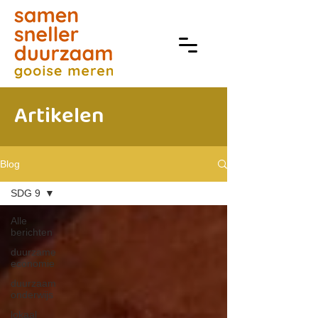
Artikelen
Blog
SDG 9
Alle
berichten
duurzame
economie
duurzaam
onderwijs
lokaal