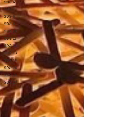
SDG 4
SDG 7
SDG 8
SDG 9
SDG 10
SDG 11
SDG 12
SDG 13
SDG 14
SDG 15
SDG 16
SDG 17