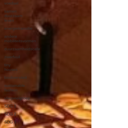
voedsel
samen
duurzaam
leven
energietransitie
andere
mobiliteitsvormen
duurzaamheidscafe
zwerfvuil
tiny
houses
biodiversiteit
sustainable
fashion
vliegwielgroep
SDG 1
SDG 2
SDG 3