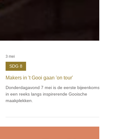
3 mei
SDG 8
Makers in 't Gooi gaan 'on tour'
Donderdagavond 7 mei is de eerste bijeenkomst
in een reeks langs inspirerende Gooische
maakplekken.