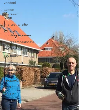
voedsel
samen
duurzaam
leven
energietransitie
andere
mobiliteitsvormen
duurzaamheidscafe
zwerfvuil
tiny houses
biodiversiteit
sustainable
fashion
vliegwielgroep
SDG 1
SDG 2
SDG 3
SDG 4