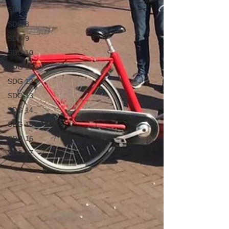
SDG 7
SDG 8
SDG 9
SDG 10
SDG 11
SDG 12
SDG 13
SDG 14
SDG 15
SDG 16
SDG 17