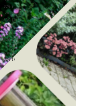
SDG 9
SDG 10
SDG 11
SDG 12
SDG 13
SDG 14
SDG 15
SDG 16
SDG 17