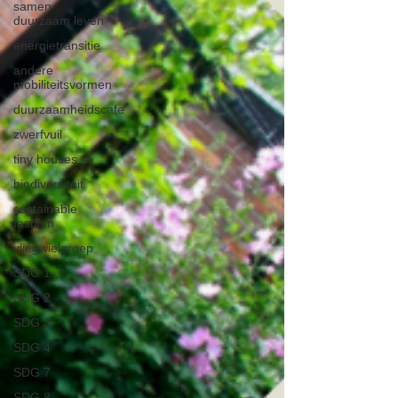
samen
duurzaam leven
energietransitie
andere
mobiliteitsvormen
duurzaamheidscafe
zwerfvuil
tiny houses
biodiversiteit
sustainable
fashion
vliegwielgroep
SDG 1
SDG 2
SDG 3
SDG 4
SDG 7
SDG 8