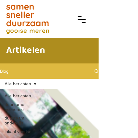
Artikelen
Blog
Alle berichten
Alle berichten
duurzame
economie
duurzaam
onderwijs
lokaal voedsel