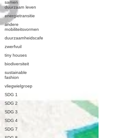
samen
duurzaam leven
energietransitie
andere
mobiliteitsvormen
duurzaamheidscafe
zwerfvuil
tiny houses
biodiversiteit
sustainable
fashion
vliegwielgroep
SDG 1
SDG 2
SDG 3
SDG 4
SDG 7
SDG 8