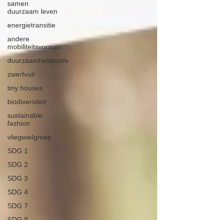
samen
duurzaam leven
energietransitie
andere
mobiliteitsvormen
duurzaamheidscafe
zwerfvuil
tiny houses
biodiversiteit
sustainable
fashion
vliegwielgroep
SDG 1
SDG 2
SDG 3
SDG 4
SDG 7
SDG 8