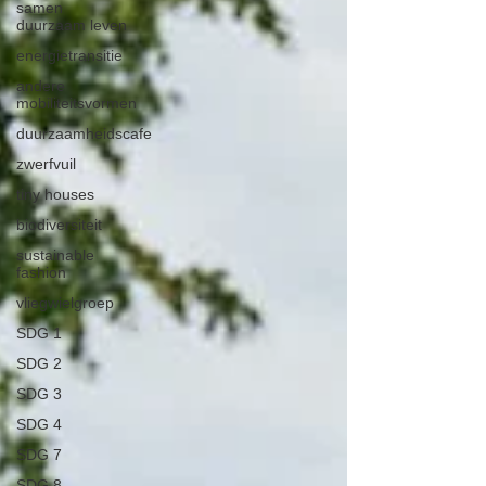
samen
duurzaam leven
energietransitie
andere
mobiliteitsvormen
duurzaamheidscafe
zwerfvuil
tiny houses
biodiversiteit
sustainable
fashion
vliegwielgroep
SDG 1
SDG 2
SDG 3
SDG 4
SDG 7
SDG 8