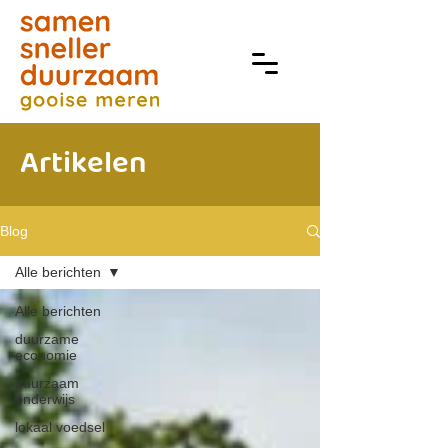
Artikelen
Blog
Alle berichten
Alle berichten
duurzame
economie
duurzaam
onderwijs
lokaal voedsel