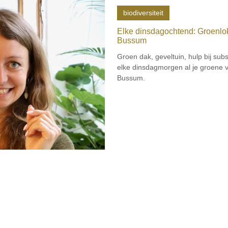
biodiversiteit
Elke dinsdagochtend: Groenlok
Bussum
Groen dak, geveltuin, hulp bij sub
elke dinsdagmorgen al je groene vr
Bussum.
Home
Agenda
The
ma's
Stichting Gerben Struik