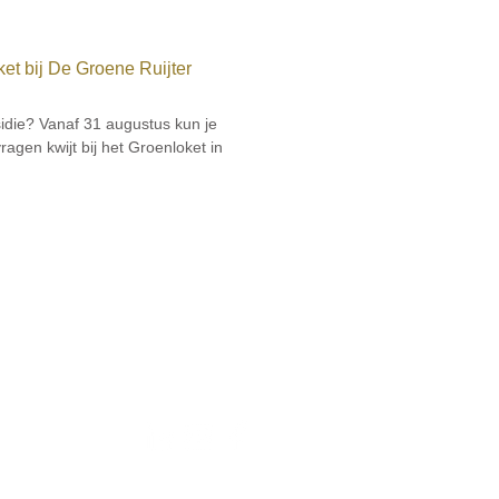
et bij De Groene Ruijter
sidie? Vanaf 31 augustus kun je
agen kwijt bij het Groenloket in
Volg ons: