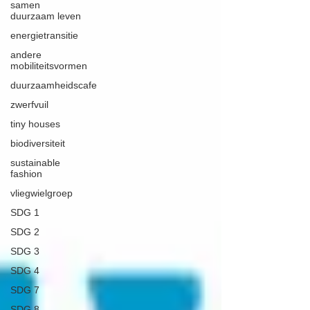
samen
duurzaam leven
energietransitie
andere
mobiliteitsvormen
duurzaamheidscafe
zwerfvuil
tiny houses
biodiversiteit
sustainable
fashion
vliegwielgroep
SDG 1
SDG 2
SDG 3
SDG 4
SDG 7
SDG 8