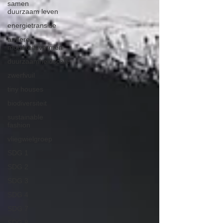
samen
duurzaam leven
energietransitie
andere
mobiliteitsvormen
duurzaamheidscafe
zwerfvuil
tiny houses
biodiversiteit
sustainable
fashion
vliegwielgroep
SDG 1
SDG 2
SDG 3
SDG 4
SDG 7
SDG 8