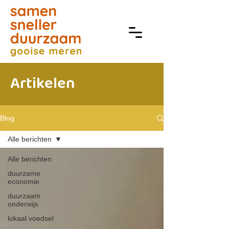
Artikelen
Blog
Alle berichten
Alle berichten
duurzame
economie
duurzaam
onderwijs
lokaal voedsel