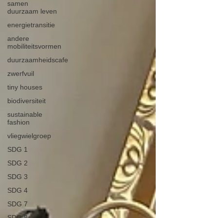
samen
duurzaam leven
energietransitie
andere
mobiliteitsvormen
duurzaamheidscafe
zwerfvuil
tiny houses
biodiversiteit
sustainable
fashion
vliegwielgroep
SDG 1
SDG 2
SDG 3
SDG 4
SDG 7
SDG 8