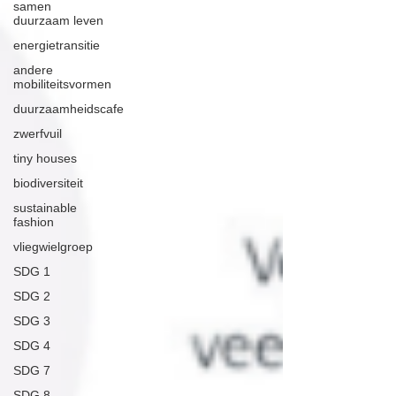
samen
duurzaam leven
energietransitie
andere
mobiliteitsvormen
duurzaamheidscafe
zwerfvuil
tiny houses
biodiversiteit
sustainable
fashion
vliegwielgroep
SDG 1
SDG 2
SDG 3
SDG 4
SDG 7
SDG 8