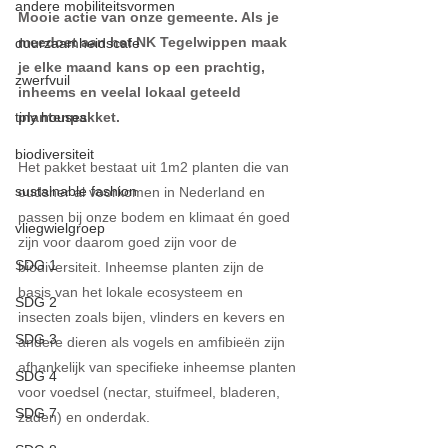
andere mobiliteitsvormen
Mooie actie van onze gemeente. Als je 
meedoet aan het NK Tegelwippen maak 
duurzaamheidscafe
je elke maand kans op een prachtig, 
zwerfvuil
inheems en veelal lokaal geteeld 
tiny houses
plantenpakket. 
biodiversiteit
Het pakket bestaat uit 1m2 planten die van 
sustainable fashion
oudsher al voorkomen in Nederland en 
passen bij onze bodem en klimaat én goed 
vliegwielgroep
zijn voor daarom goed zijn voor de 
SDG 1
biodiversiteit. Inheemse planten zijn de 
basis van het lokale ecosysteem en 
SDG 2
insecten zoals bijen, vlinders en kevers en 
SDG 3
andere dieren als vogels en amfibieën zijn 
afhankelijk van specifieke inheemse planten 
SDG 4
voor voedsel (nectar, stuifmeel, bladeren, 
SDG 7
zaden) en onderdak. 