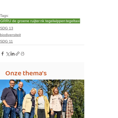
Tags:
GRRU de groene ruijter
nk tegelwippen
tegeltaxi
SDG 13
biodiversiteit
SDG 11
Onze thema's