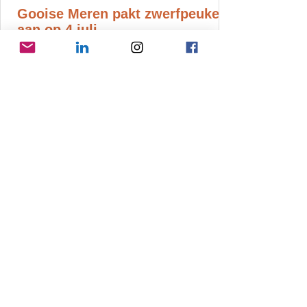
Gooise Meren pakt zwerfpeuken
aan op 4 juli
Doe mee aan bestaande acties of start je
eigen actie! Voor kinderen is er een peuken
opruimactie in centrum Bussum.