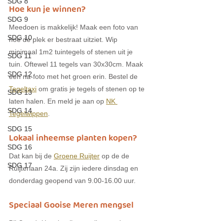
SDG 8
Hoe kun je winnen?
SDG 9
Meedoen is makkelijk! Maak een foto van 
SDG 10
hoe de plek er bestraat uitziet. Wip 
minimaal 1m2 tuintegels of stenen uit je 
SDG 11
tuin. Oftewel 11 tegels van 30x30cm. Maak 
SDG 12
een na-foto met het groen erin. Bestel de 
Tegeltaxi
 om gratis je tegels of stenen op te 
SDG 13
laten halen. En meld je aan op 
NK 
SDG 14
Tegelwippen
.
SDG 15
Lokaal inheemse planten kopen?
SDG 16
Dat kan bij de 
Groene Ruijter
 op de de 
SDG 17
Ruijterlaan 24a. Zij zijn iedere dinsdag en 
donderdag geopend van 9.00-16.00 uur.
Speciaal Gooise Meren mengsel