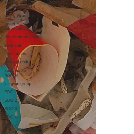
samen
duurzaam leven
energietransitie
andere
mobiliteitsvormen
duurzaamheidscafe
zwerfvuil
tiny houses
biodiversiteit
sustainable
fashion
vliegwielgroep
SDG 1
SDG 2
SDG 3
SDG 4
SDG 7
SDG 8