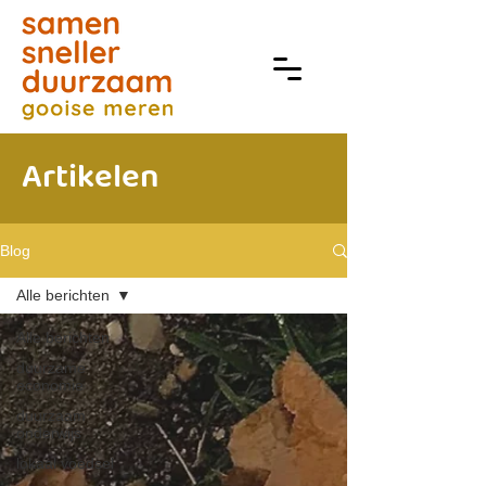
Artikelen
Blog
Alle berichten
Alle berichten
duurzame
economie
duurzaam
onderwijs
lokaal voedsel