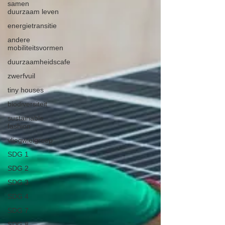
samen
duurzaam leven
energietransitie
andere
mobiliteitsvormen
duurzaamheidscafe
zwerfvuil
tiny houses
biodiversiteit
sustainable
fashion
vliegwielgroep
SDG 1
SDG 2
SDG 3
SDG 4
SDG 7
SDG 8