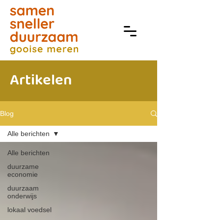
Artikelen
Blog
Alle berichten
Alle berichten
duurzame
economie
duurzaam
onderwijs
lokaal voedsel