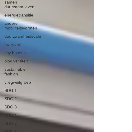
samen
duurzaam leven
energietransitie
andere
mobiliteitsvormen
duurzaamheidscafe
zwerfvuil
tiny houses
biodiversiteit
sustainable
fashion
vliegwielgroep
SDG 1
SDG 2
SDG 3
SDG 4
SDG 7
SDG 8