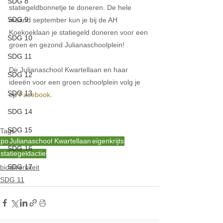
SDG 8
statiegeldbonnetje te doneren. De hele 
SDG 9
maand september kun je bij de AH 
Koekoeklaan je statiegeld doneren voor een 
SDG 10
groen en gezond Julianaschoolplein!
SDG 11
De Julianaschool Kwartellaan en haar 
SDG 12
ideeën voor een groen schoolplein volg je 
SDG 13
op 
Facebook
. 
SDG 14
SDG 15
Tags:
po
Julianaschool Kwartellaan
eigenkrijts
SDG 16
statiegeldactie
SDG 17
biodiversiteit
SDG 11