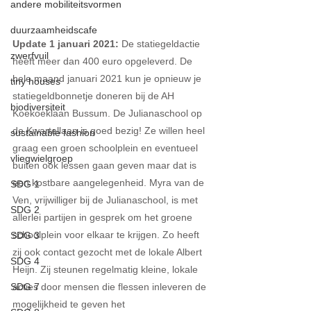
andere mobiliteitsvormen
duurzaamheidscafe
Update 1 januari 2021:
 De statiegeldactie 
zwerfvuil
heeft meer dan 400 euro opgeleverd. De 
hele maand januari 2021 kun je opnieuw je 
tiny houses
statiegeldbonnetje doneren bij de AH 
biodiversiteit
Koekoeklaan Bussum. De Julianaschool op 
de Kwartellaan is goed bezig! Ze willen heel 
sustainable fashion
graag een groen schoolplein en eventueel 
vliegwielgroep
buiten ook lessen gaan geven maar dat is 
een kostbare aangelegenheid. Myra van de 
SDG 1
Ven, vrijwilliger bij de Julianaschool, is met 
SDG 2
allerlei partijen in gesprek om het groene 
schoolplein voor elkaar te krijgen. Zo heeft 
SDG 3
zij ook contact gezocht met de lokale Albert 
SDG 4
Heijn. Zij steunen regelmatig kleine, lokale 
acties door mensen die flessen inleveren de 
SDG 7
mogelijkheid te geven het 