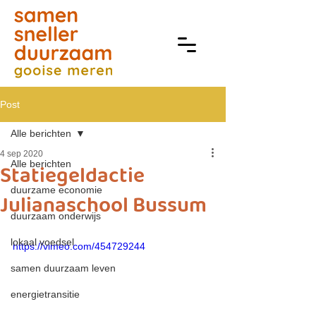
Post
Alle berichten
4 sep 2020
Alle berichten
Statiegeldactie
duurzame economie
Julianaschool Bussum
duurzaam onderwijs
lokaal voedsel
https://vimeo.com/454729244
samen duurzaam leven
energietransitie