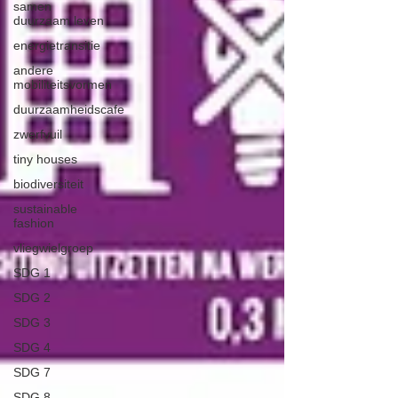
samen
duurzaam leven
energietransitie
andere
mobiliteitsvormen
duurzaamheidscafe
zwerfvuil
tiny houses
biodiversiteit
sustainable
fashion
vliegwielgroep
SDG 1
SDG 2
SDG 3
SDG 4
SDG 7
SDG 8