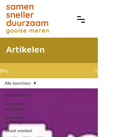
Artikelen
Blog
Alle berichten
Alle berichten
duurzame
economie
duurzaam
onderwijs
lokaal voedsel