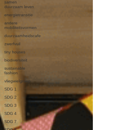
samen
duurzaam leven
energietransitie
andere
mobiliteitsvormen
duurzaamheidscafe
zwerfvuil
tiny houses
biodiversiteit
sustainable
fashion
vliegwielgroep
SDG 1
SDG 2
SDG 3
SDG 4
SDG 7
SDG 8