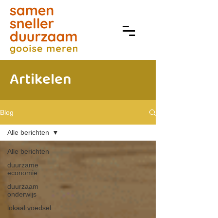
Artikelen
Blog
Alle berichten
Alle berichten
duurzame
economie
duurzaam
onderwijs
lokaal voedsel