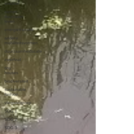
voedsel
samen
duurzaam
leven
energietransitie
andere
mobiliteitsvormen
duurzaamheidscafe
zwerfvuil
tiny
houses
biodiversiteit
sustainable
fashion
vliegwielgroep
SDG 1
SDG 2
SDG 3