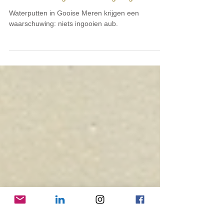
4 jun 2025
SDG 14
Eerste 'Hier begint de Zee' tegel ligt!
Waterputten in Gooise Meren krijgen een
waarschuwing: niets ingooien aub.