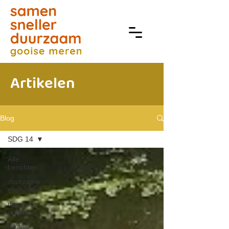
Artikelen
Blog
SDG 14
Alle
berichten
duurzame
economie
duurzaam
onderwijs
lokaal