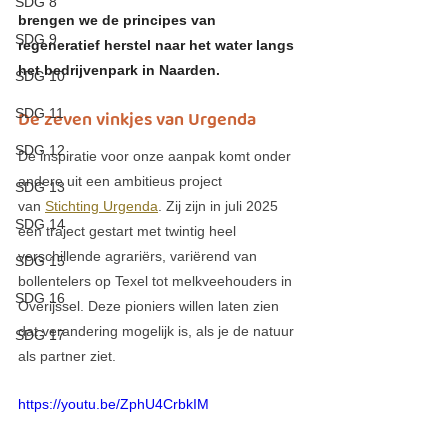
SDG 8
brengen we de principes van 
SDG 9
regeneratief herstel naar het water langs 
het bedrijvenpark in Naarden.
SDG 10
SDG 11
De zeven vinkjes van Urgenda
SDG 12
De inspiratie voor onze aanpak komt onder 
andere uit een ambitieus project 
SDG 13
van 
Stichting Urgenda
. Zij zijn in juli 2025 
SDG 14
een traject gestart met twintig heel 
verschillende agrariërs, variërend van 
SDG 15
bollentelers op Texel tot melkveehouders in 
SDG 16
Overijssel. Deze pioniers willen laten zien 
dat verandering mogelijk is, als je de natuur 
SDG 17
als partner ziet.
https://youtu.be/ZphU4CrbkIM