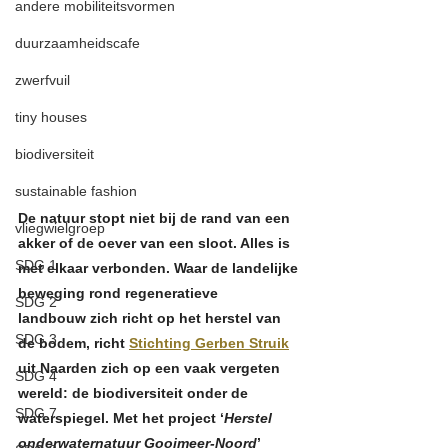
andere mobiliteitsvormen
duurzaamheidscafe
zwerfvuil
tiny houses
biodiversiteit
sustainable fashion
De natuur stopt niet bij de rand van een 
vliegwielgroep
akker of de oever van een sloot. Alles is 
SDG 1
met elkaar verbonden. Waar de landelijke 
beweging rond regeneratieve 
SDG 2
landbouw zich richt op het herstel van 
SDG 3
de bodem, richt 
Stichting Gerben Struik
uit Naarden zich op een vaak vergeten 
SDG 4
wereld: de biodiversiteit onder de 
SDG 7
waterspiegel. Met het project ‘
Herstel 
onderwaternatuur Gooimeer-Noord
’ 