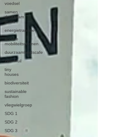
voedsel
samen
duurzaam
leven
energietransitie
andere
mobiliteitsvormen
duurzaamheidscafe
zwerfvuil
tiny
houses
biodiversiteit
sustainable
fashion
vliegwielgroep
SDG 1
SDG 2
SDG 3