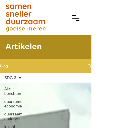
Artikelen
Blog
SDG 3
Alle
berichten
duurzame
economie
duurzaam
onderwijs
lokaal