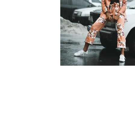
info@ssdgm.nl