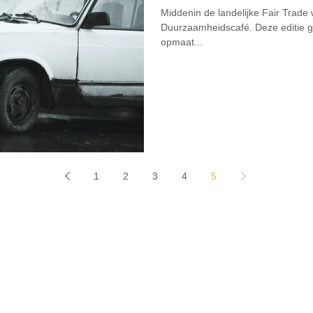
Middenin de landelijke Fair Trad
Duurzaamheidscafé. Deze editie ga
opmaat...
1
2
3
4
5
Home
Agenda
The
ma's
Stichting Gerben Struik
Initi
atieven