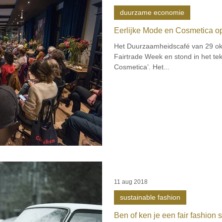
duurzame economie
Eerlijke Mode en Cosmetica o
Het Duurzaamheidscafé van 29 okt
Fairtrade Week en stond in het te
Cosmetica’. Het...
11 aug 2018
sustainable fashion
Ben of ken je een fair fashion 