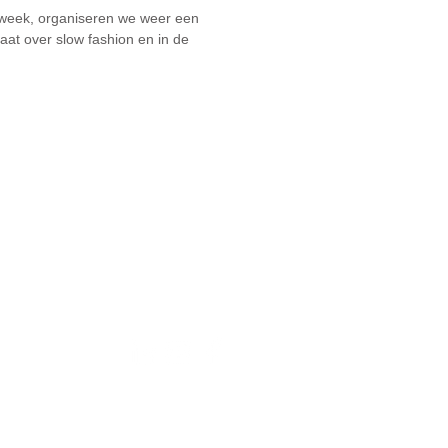
e week, organiseren we weer een
at over slow fashion en in de
Volg ons: