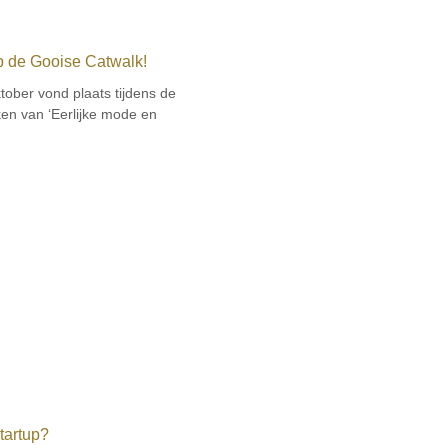
p de Gooise Catwalk!
ober vond plaats tijdens de
ken van ‘Eerlijke mode en
startup?