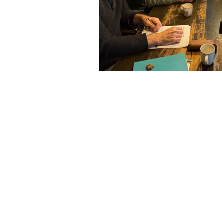
info@ssdgm.nl
© Samen Sneller Duurzaam Gooise M