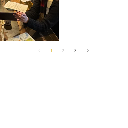
1
2
3
Home
Agenda
The
ma's
Stichting Gerben Struik
Initi
atieven
eren