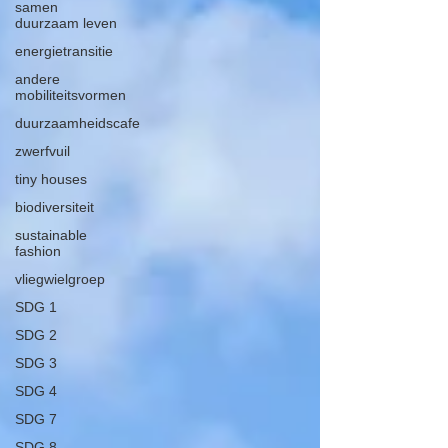
samen
duurzaam leven
energietransitie
andere
mobiliteitsvormen
duurzaamheidscafe
zwerfvuil
tiny houses
biodiversiteit
sustainable
fashion
vliegwielgroep
SDG 1
SDG 2
SDG 3
SDG 4
SDG 7
SDG 8