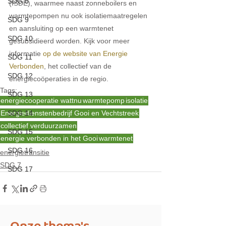
SDG 8
(ISDE), waarmee naast zonneboilers en 
warmtepompen nu ook isolatiemaatregelen 
SDG 9
en aansluiting op een warmtenet 
SDG 10
gesubsidieerd worden. Kijk voor meer 
informatie 
op de website van Energie 
SDG 11
Verbonden
, het collectief van de 
SDG 12
energiecoöperaties in de regio. 
Tags:
SDG 13
energiecooperatie wattnu
warmtepomp
isolatie
Energiedienstenbedrijf Gooi en Vechtstreek
SDG 14
collectief verduurzamen
SDG 15
energie verbonden in het Gooi
warmtenet
SDG 16
energietransitie
SDG 7
SDG 17