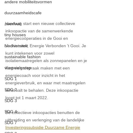
andere mobiliteitsvormen
duurzaamheidscafe
Vandaag start een nieuwe collectieve 
zwerfvuil
inkoopactie van de samenwerkende 
tiny houses
energiecoöperaties in de Gooi en 
Vechtstreek; Energie Verbonden 't Gooi. Je 
biodiversiteit
kunt intekenen voor zowel 
sustainable fashion
isolatiemaatregelen als zonnepanelen en je 
vliegwielgroep
kunt een afspraak maken met een 
energiecoach voor inzicht in het 
SDG 1
energieverbruik, en waar met maatregelen 
SDG 2
winst valt te behalen. Deze inkoopactie 
loopt tot 1 maart 2022.
SDG 3
SDG 4
De collectieve inkoopacties benutten de 
uitbreiding en verlenging van de landelijke 
SDG 7
Investeringssubsidie Duurzame Energie