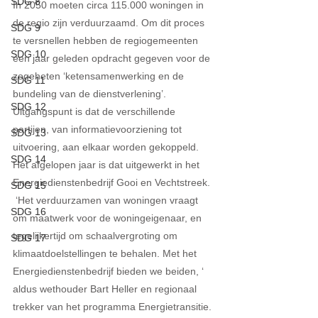
SDG 8
In 2050 moeten circa 115.000 woningen in 
de regio zijn verduurzaamd. Om dit proces 
SDG 9
te versnellen hebben de regiogemeenten 
SDG 10
een jaar geleden opdracht gegeven voor de 
zogeheten ‘ketensamenwerking en de 
SDG 11
bundeling van de dienstverlening’. 
SDG 12
Uitgangspunt is dat de verschillende 
partijen, van informatievoorziening tot 
SDG 13
uitvoering, aan elkaar worden gekoppeld. 
SDG 14
Het afgelopen jaar is dat uitgewerkt in het 
Energiedienstenbedrijf Gooi en Vechtstreek. 
SDG 15
 ‘Het verduurzamen van woningen vraagt 
SDG 16
om maatwerk voor de woningeigenaar, en 
tegelijkertijd om schaalvergroting om 
SDG 17
klimaatdoelstellingen te behalen. Met het 
Energiedienstenbedrijf bieden we beiden, ‘ 
aldus wethouder Bart Heller en regionaal 
trekker van het programma Energietransitie.