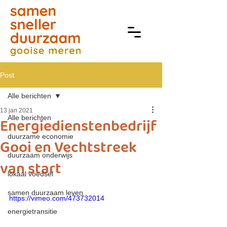
Post
Alle berichten
13 jan 2021
Alle berichten
Energiedienstenbedrijf
duurzame economie
Gooi en Vechtstreek
duurzaam onderwijs
van start
lokaal voedsel
samen duurzaam leven
https://vimeo.com/473732014
energietransitie