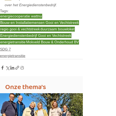
over het Energiedienstenbedrijf.
Tags:
energiecooperatie wattnu
Bouw-en Installatiemensen Gooi en Vechtstreek
regio gooi & vechtstreek
duurzaam bouwloket
Energiedienstenbedrijf Gooi en Vechtstreek
energietransitie
Mokveld Bouw & Onderhoud BV
SDG 7
energietransitie
Onze thema's