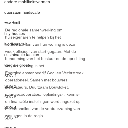
andere mobiliteitsvormen
duurzaamheidscafe
zwerfvuil
De regionale samenwerking om 
tiny houses
huiseigenaren te helpen bij het 
biodiversiteit
verduurzamen van hun woning is deze 
week officieel van start gegaan. Met de 
sustainable fashion
benoeming van het bestuur en de oprichting 
vliegwielgroep
van de stichting is het 
Energiedienstenbedrijf Gooi en Vechtstreek 
SDG 1
operationeel. Samen met bouwers, 
SDG 2
installateurs, Duurzaam Bouwloket, 
energiecoöperaties,  opleidings- , kennis- 
SDG 3
en financiële instellingen wordt ingezet op 
SDG 4
het versnellen van de verduurzaming van 
woningen in de regio. 
SDG 7