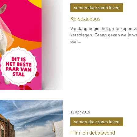
samen duurzaam leven
Kerstcadeaus
Vandaag begint het grote kopen va
kerstdagen. Graag geven we je wat 
een...
11 apr 2019
samen duurzaam leven
Film- en debatavond