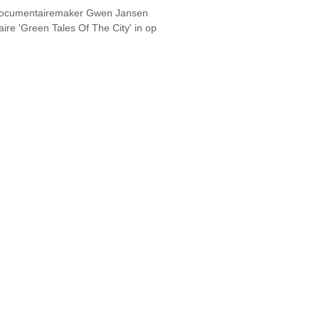
 documentairemaker Gwen Jansen
ire 'Green Tales Of The City' in op
Volg ons: