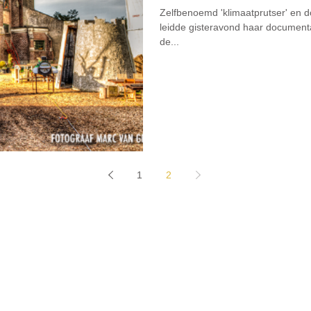
Zelfbenoemd 'klimaatprutser' en
leidde gisteravond haar documenta
de...
1
2
Home
Agenda
The
ma's
Stichting Gerben Struik
Initi
atieven