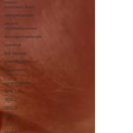
samen
duurzaam leven
energietransitie
andere
mobiliteitsvormen
duurzaamheidscafe
zwerfvuil
tiny houses
biodiversiteit
sustainable
fashion
vliegwielgroep
SDG 1
SDG 2
SDG 3
SDG 4
SDG 7
SDG 8