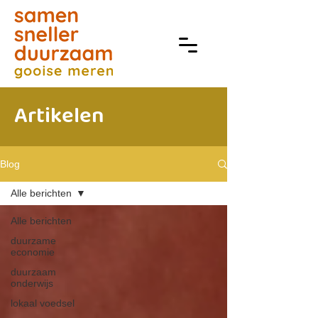
Artikelen
Blog
Alle berichten
Alle berichten
duurzame
economie
duurzaam
onderwijs
lokaal voedsel