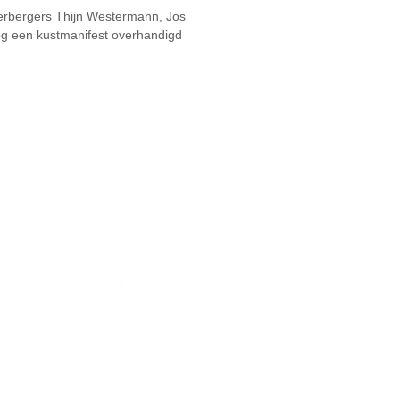
derbergers Thijn Westermann, Jos
g een kustmanifest overhandigd
Volg ons:
Privacybeleid