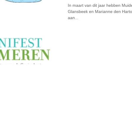
In maart van dit jaar hebben Mui
Glansbeek en Marianne den Harto
aan...
Home
Agenda
The
ma's
Stichting Gerben Struik
Initi
atieven
eren