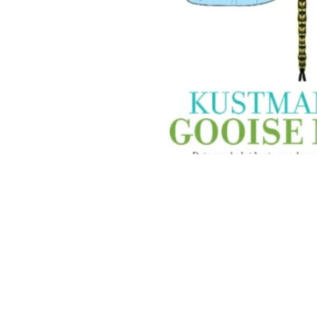
info@ssdgm.nl
© Samen Sneller Duurzaam Gooise M