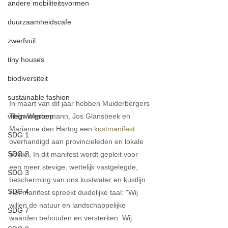
andere mobiliteitsvormen
duurzaamheidscafe
zwerfvuil
tiny houses
biodiversiteit
sustainable fashion
In maart van dit jaar hebben Muiderbergers 
vliegwielgroep
Thijn Westermann, Jos Glansbeek en 
Marianne den Hartog een 
kustmanifest
SDG 1
overhandigd aan provincieleden en lokale 
SDG 2
politici. In dit manifest wordt gepleit voor 
een meer stevige, wettelijk vastgelegde, 
SDG 3
bescherming van ons kustwater en kustlijn. 
SDG 4
Het manifest spreekt duidelijke taal: "Wij 
willen de natuur en landschappelijke 
SDG 7
waarden behouden en versterken. Wij 