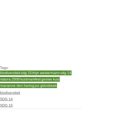
Tags:
biodiversiteit
sdg 15
thijn westermann
sdg 14
natura 2000
kustmanifest
gooise kust
marianne den hartog
jos glansbeek
biodiversiteit
SDG 14
SDG 15