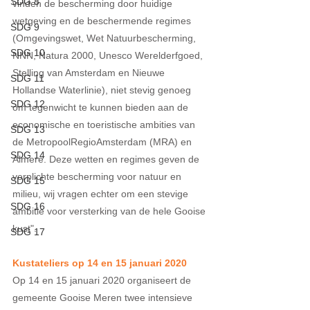
SDG 8
vinden de bescherming door huidige 
wetgeving en de beschermende regimes 
SDG 9
(Omgevingswet, Wet Natuurbescherming, 
SDG 10
NNN, Natura 2000, Unesco Werelderfgoed, 
Stelling van Amsterdam en Nieuwe 
SDG 11
Hollandse Waterlinie), niet stevig genoeg 
SDG 12
om tegenwicht te kunnen bieden aan de 
economische en toeristische ambities van 
SDG 13
de MetropoolRegioAmsterdam (MRA) en 
SDG 14
Almere. Deze wetten en regimes geven de 
verplichte bescherming voor natuur en 
SDG 15
milieu, wij vragen echter om een stevige 
SDG 16
ambitie voor versterking van de hele Gooise 
kust".
SDG 17
Kustateliers op 14 en 15 januari 2020​
Op 14 en 15 januari 2020 organiseert de 
gemeente Gooise Meren twee intensieve 