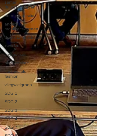
samen
duurzaam leven
energietransitie
andere
mobiliteitsvormen
duurzaamheidscafe
zwerfvuil
tiny houses
biodiversiteit
sustainable
fashion
vliegwielgroep
SDG 1
SDG 2
SDG 3
SDG 4
SDG 7
SDG 8