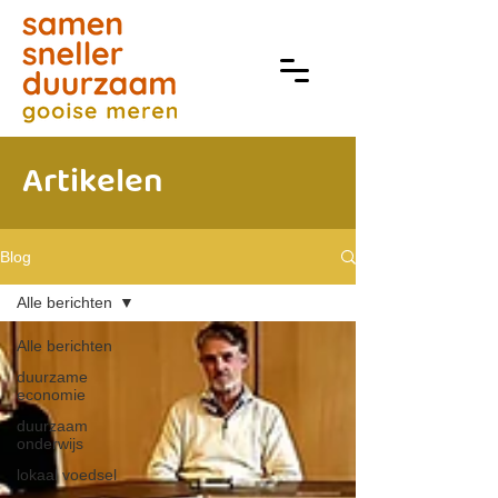
Artikelen
Blog
Alle berichten
Alle berichten
duurzame
economie
duurzaam
onderwijs
lokaal voedsel