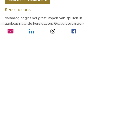
6 dec 2019
samen duurzaam leven
Kerstcadeaus
Vandaag begint het grote kopen van spullen in
aanloop naar de kerstdagen. Graag geven we je
wat fijne tips. Geef bijvoorbeeld eens een...