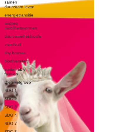
samen
duurzaam leven
energietransitie
andere
mobiliteitsvormen
duurzaamheidscafe
zwerfvuil
tiny houses
biodiversiteit
sustainable
fashion
vliegwielgroep
SDG 1
SDG 2
SDG 3
SDG 4
SDG 7
SDG 8