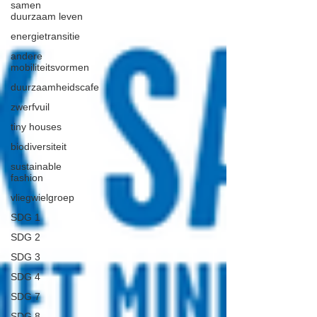
samen
duurzaam leven
energietransitie
andere
mobiliteitsvormen
duurzaamheidscafe
zwerfvuil
tiny houses
biodiversiteit
sustainable
fashion
vliegwielgroep
SDG 1
SDG 2
SDG 3
SDG 4
SDG 7
SDG 8