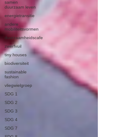
samen
duurzaam leven
energietransitie
andere
mobiliteitsvormen
duurzaamheidscafe
zwerfvuil
tiny houses
biodiversiteit
sustainable
fashion
vliegwielgroep
SDG 1
SDG 2
SDG 3
SDG 4
SDG 7
SDG 8