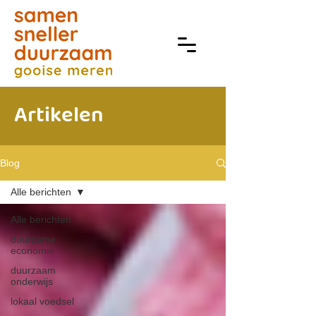
Artikelen
Blog
Alle berichten
Alle berichten
duurzame
economie
duurzaam
onderwijs
lokaal voedsel