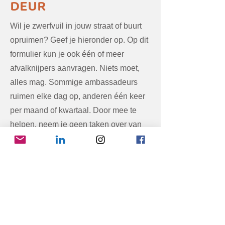
DEUR
Wil je zwerfvuil in jouw straat of buurt
opruimen? Geef je hieronder op. Op dit
formulier kun je ook één of meer
afvalknijpers aanvragen. Niets moet,
alles mag. Sommige ambassadeurs
ruimen elke dag op, anderen één keer
per maand of kwartaal. Door mee te
helpen, neem je geen taken over van
de GAD maar zorg je ervoor dat net dat
laatste restje zwerfvuil uit het
straatbeeld verdwijnt.